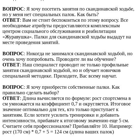
ВОПРОС
: Я хочу посетить занятия по скандинавской ходьбе,
но у меня нет специальных палок. Как быть?
ОТВЕТ
: Вам не стоит беспокоиться по этому вопросу. Все
необходимые атрибуты предоставляются комплексным
центром социального обслуживания и реабилитации
«Журавушка». Палки для скандинавской ходьбы выдадут на
месте проведения занятий.
ВОПРОС
: Никогда не занимался скандинавской ходьбой, но
очень хочу попробовать. Проводите ли вы обучение?
ОТВЕТ
: Наш специалист проводит не только профильные
занятия скандинавской ходьбой, но и обучает новичков
специальной методике. Приходите, Вас всему научат.
ВОПРОС
: Я хочу приобрести собственные палки. Как
правильно сделать выбор?
ОТВЕТ
: Длина вычисляется по формуле: рост спортсмена в
см умножается на коэффициент 0,7 и округляется. Итоговое
значение оптимально для тех, кто только приступает к
занятиям. Если хотите усилить тренировки и добавить
интенсивности, прибавьте к итоговому значению еще 5 см.
Считаете себя профессионалом? Прибавляйте 10. Например:
рост (170 см) * 0,7 + 5 = 124 см (длина ваших палок)