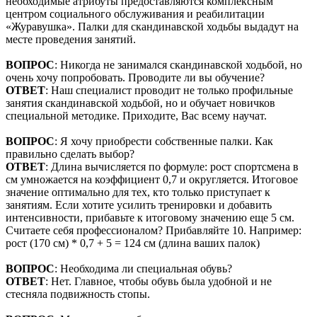
необходимые атрибуты предоставляются комплексным
центром социального обслуживания и реабилитации
«Журавушка». Палки для скандинавской ходьбы выдадут на
месте проведения занятий.
ВОПРОС
: Никогда не занимался скандинавской ходьбой, но
очень хочу попробовать. Проводите ли вы обучение?
ОТВЕТ
: Наш специалист проводит не только профильные
занятия скандинавской ходьбой, но и обучает новичков
специальной методике. Приходите, Вас всему научат.
ВОПРОС
: Я хочу приобрести собственные палки. Как
правильно сделать выбор?
ОТВЕТ
: Длина вычисляется по формуле: рост спортсмена в
см умножается на коэффициент 0,7 и округляется. Итоговое
значение оптимально для тех, кто только приступает к
занятиям. Если хотите усилить тренировки и добавить
интенсивности, прибавьте к итоговому значению еще 5 см.
Считаете себя профессионалом? Прибавляйте 10. Например:
рост (170 см) * 0,7 + 5 = 124 см (длина ваших палок)
ВОПРОС
: Необходима ли специальная обувь?
ОТВЕТ
: Нет. Главное, чтобы обувь была удобной и не
стесняла подвижность стопы.